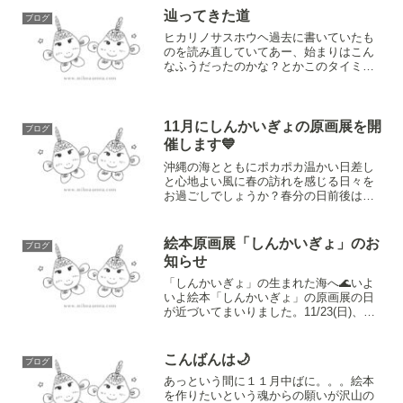
て私にとって大切...
辿ってきた道
ブログ
ヒカリノサスホウヘ過去に書いていたも
のを読み直していてあー、始まりはこん
なふうだったのかな？とかこのタイミン
グでこんなことを感じていたんだなとか
そんなことを少しずつアップしていって
みようと思います。まず初めは。。。私
がスピリチュアルと呼ばれ...
11月にしんかいぎょの原画展を開
ブログ
催します💙
沖縄の海とともにポカポカ温かい日差し
と心地よい風に春の訪れを感じる日々を
お過ごしでしょうか？春分の日前後は本
当に眠くて眠くてやりたいことがあって
も眠くて眠くてなので眠る時間、体を脳
を心を休める時間が長かったような気が
絵本原画展「しんかいぎょ」のお
ブログ
しますみなさんはどうでし...
知らせ
「しんかいぎょ」の生まれた海へ🌊いよ
いよ絵本「しんかいぎょ」の原画展の日
が近づいてまいりました。11/23(日)、
11/24㈷沖縄県宜野湾市＠caféポンチェさ
んにてOPEN：11：00～17：00入場料：
500円（記念ポストカード付）２日...
こんばんは🌙
ブログ
あっという間に１１月中ばに。。。絵本
を作りたいという魂からの願いが沢山の