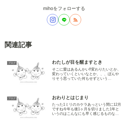
mihoをフォローする
関連記事
わたしが目を醒ますとき
ブログ
そこに愛はあるんかい⁉️変わりたいとか、
変わっていくといいなとか、、、ぼんや
りそう思っていた何もせずという
か、、、ただがむしゃらにやるより身を
委ねることも必要なのかなとか、、、仕
事をしているからとか、家族がいるから
とか、疲れているからとか、...
おわりとはじまり
ブログ
たった1ミリのカケラあっという間に12月
ですね今年も後1ヶ月を切りました1年と
いうのはこんなにも早く感じるものなの
でしょうか？今年1年間はまさに激動！駆
け抜けた日々の中で沢山のキセキとキラ
メキと出会いの連続でしたどの瞬間も全