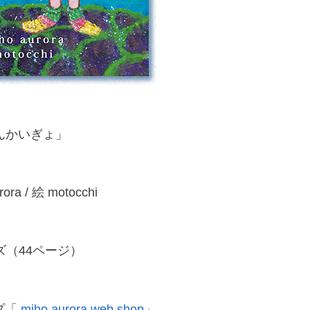
んかいぎょ
」
ora / 絵 motocchi
ズ（44ページ）
プ「
miho aurora web shop
」