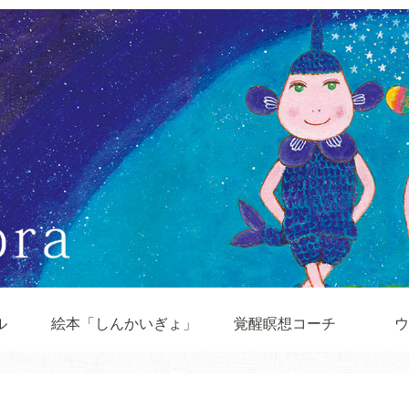
ル
絵本「しんかいぎょ」
覚醒瞑想コーチ
ウ