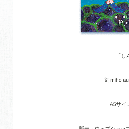
「し
文 miho aur
A5サイ
販売：ウェブショッ